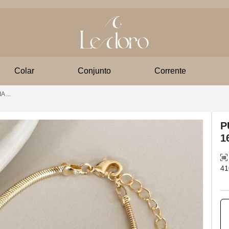
Colar
Conjunto
Corrente
 ...
P
1
41