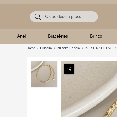
Anel
Braceletes
Brinco
Home
Pulseira
Pulseira Cartela
PULSEIRA FO LACRAIA