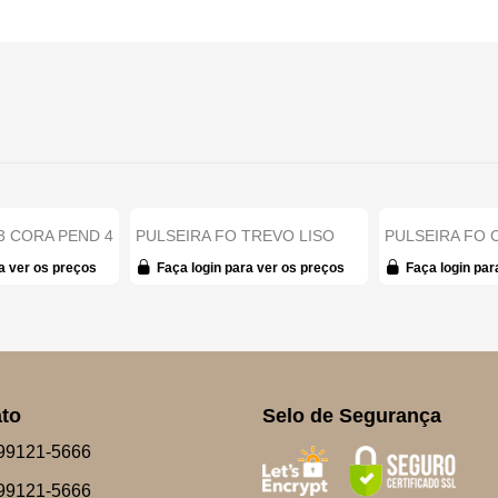
 3 CORA PEND 4
PULSEIRA FO TREVO LISO
PULSEIRA FO 
E 1...
TRABALHADO 17CM + A...
LOVE CORA VAZ
a ver os preços
Faça login para ver os preços
Faça login par
to
Selo de Segurança
99121-5666
99121-5666