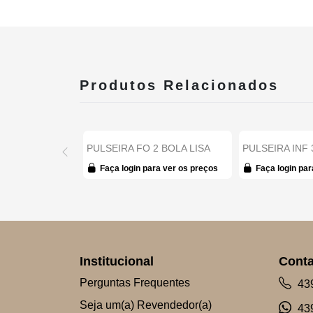
Produtos Relacionados
PULSEIRA FO 2 BOLA LISA
PULSEIRA INF
CORR ELOS 17CM + A...
BOLINHA GRUM
Faça login para ver os preços
Faça login par
Institucional
Conta
Perguntas Frequentes
43
Seja um(a) Revendedor(a)
43