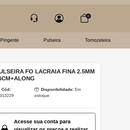
0
Pingente
Pulseira
Tornozeleira
ULSEIRA FO LACRAIA FINA 2.5MM
6CM+ALONG
Cód:
Disponibilidade:
Em
013229
estoque
Acesse sua conta para
visualizar os preços e realizar