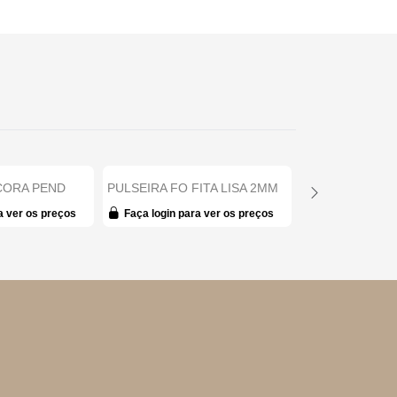
CORA PEND
PULSEIRA FO FITA LISA 2MM
PULSEIRA FO 
 17CM +...
16CM + ALONG...
COLORIDO COR
a ver os preços
Faça login para ver os preços
Faça login par